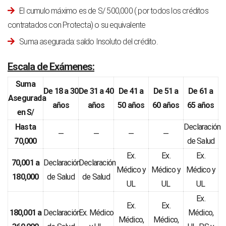
El cumulo máximo es de S/ 500,000 ( por todos los créditos
contratados con Protecta) o su equivalente
Suma asegurada: saldo Insoluto del crédito.
Escala de Exámenes:
Suma
De 18 a 30
De 31 a 40
De 41 a
De 51 a
De 61 a
Asegurada
años
años
50 años
60 años
65 años
en S/
Hasta
Declaración
—
—
—
—
70,000
de Salud
Ex.
Ex.
Ex.
70,001 a
Declaración
Declaración
Médico y
Médico y
Médico y
180,000
de Salud
de Salud
UL
UL
UL
Ex.
Ex.
Ex.
180,001 a
Declaración
Ex. Médico
Médico,
Médico,
Médico,