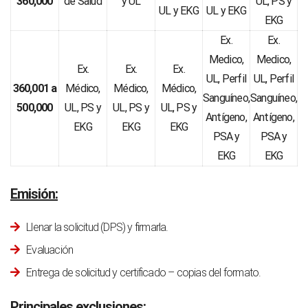
360,000
de Salud
y UL
UL, PS y
UL y EKG
UL y EKG
EKG
Ex.
Ex.
Medico,
Medico,
Ex.
Ex.
Ex.
UL, Perfil
UL, Perfil
360,001 a
Médico,
Médico,
Médico,
Sanguíneo,
Sanguíneo,
500,000
UL, PS y
UL, PS y
UL, PS y
Antígeno,
Antígeno,
EKG
EKG
EKG
PSA y
PSA y
EKG
EKG
Emisión:
Llenar la solicitud (DPS) y firmarla.
Evaluación
Entrega de solicitud y certificado – copias del formato.
Principales exclusiones: