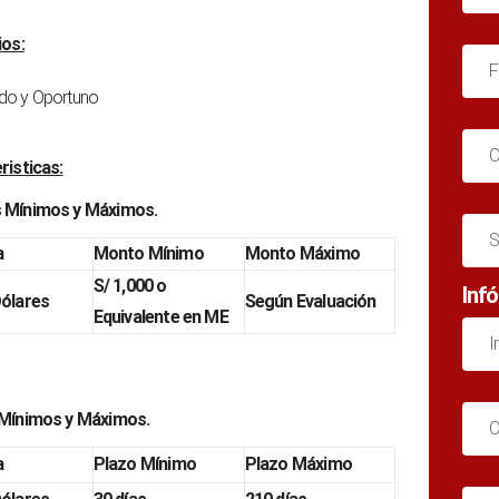
ios:
F
do y Oportuno
C
risticas:
 Mínimos y Máximos.
S
a
Monto Mínimo
Monto Máximo
S/ 1,000 o
Inf
ólares
Según Evaluación
Equivalente en ME
I
Mínimos y Máximos.
C
a
Plazo Mínimo
Plazo Máximo