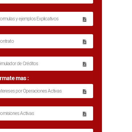
ormulas y ejemplos Explicativos
ontrato
imulador de Créditos
órmate mas :
ntereses por Operaciones Activas
omisiones Activas