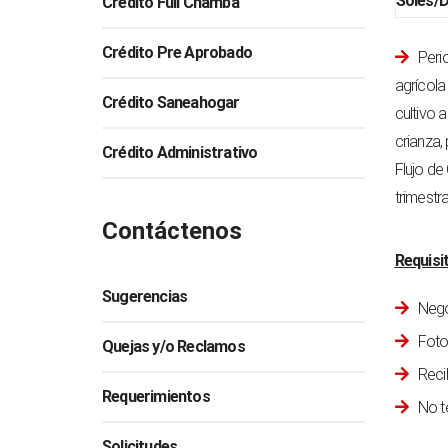
Soles/D
Crédito Full Chamba
Crédito Pre Aprobado
Peri
agrícola
Crédito Saneahogar
cultivo a
crianza,
Crédito Administrativo
Flujo de
trimestr
Contáctenos
Requisi
Sugerencias
Nego
Foto
Quejas y/o Reclamos
Reci
Requerimientos
No t
Solicitudes