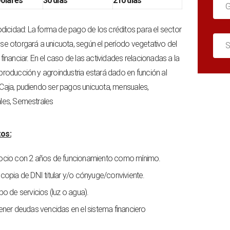
ólares
30 días
210 días
G
odicidad: La forma de pago de los créditos para el sector
 se otorgará a unicuota, según el período vegetativo del
S
 financiar. En el caso de las actividades relacionadas a la
 producción y agroindustria estará dado en función al
 Caja, pudiendo ser pagos unicuota, mensuales,
ales, Semestrales
tos:
cio con 2 años de funcionamiento como mínimo.
copia de DNI titular y/o cónyuge/conviviente.
bo de servicios (luz o agua).
ener deudas vencidas en el sistema financiero