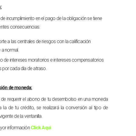
:
de incumplimiento en el pago de la obligación se tiene
ientes consecuencias:
rte a las centrales de riesgos con la calificación
e a normal.
o de intereses moratorios e intereses compensatorios
 por cada día de atraso.
ión de moneda:
 de requerir el abono de tu desembolso en una moneda
 a la de tu crédito, se realizará la conversión al tipo de
igente de la ventanilla.
yor información
Click Aqui