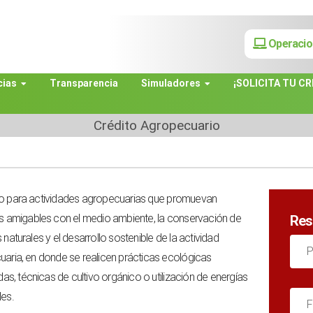
Operacio
cias
Transparencia
Simuladores
¡SOLICITA TU CR
Crédito Agropecuario
o para actividades agropecuarias que promuevan
s amigables con el medio ambiente, la conservación de
Res
 naturales y el desarrollo sostenible de la actividad
P
aria, en donde se realicen prácticas ecológicas
adas, técnicas de cultivo orgánico o utilización de energías
es.
F