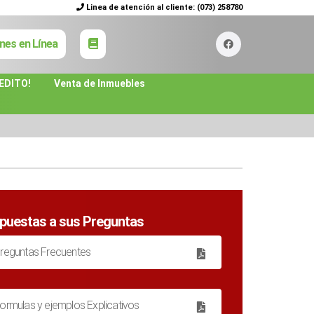
Linea de atención al cliente:
(073) 258780
nes en Línea
EDITO!
Venta de Inmuebles
puestas a sus Preguntas
reguntas Frecuentes
ormulas y ejemplos Explicativos