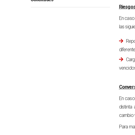
Riesgos
En caso 
las sigu
Repo
diferent
Carg
vencidos
Convers
En caso
distinta
cambio v
Para ma