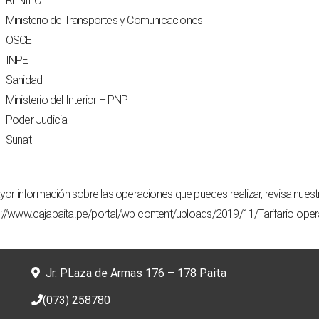
RENIEC
Ministerio de Transportes y Comunicaciones
OSCE
INPE
Sanidad
Ministerio del Interior – PNP
Poder Judicial
Sunat
or información sobre las operaciones que puedes realizar, revisa nuestro 
s://www.cajapaita.pe/portal/wp-content/uploads/2019/11/Tarifario-opera
Jr. PLaza de Armas 176 – 178 Paita
(073) 258780