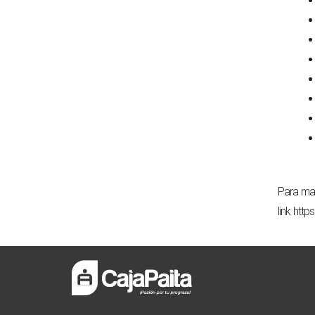
Para may
link
http