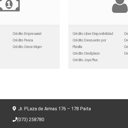
Crédito Empresarial
Crédito Libre Disponibilidad
Cr
Crédito Pesca
Crédito Descuento por
Cr
Crédito Crece Mujer
Planilla
Cr
Crédito Crediplazo
Cr
Crédito Joya Plus
Jr. PLaza de Armas 176 – 178 Paita
(073) 258780