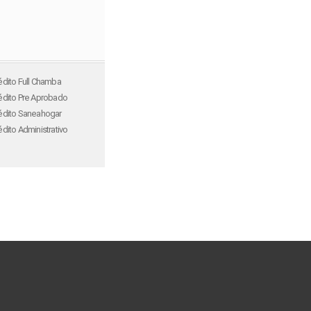
édito Full Chamba
édito Pre Aprobado
édito Saneahogar
édito Administrativo